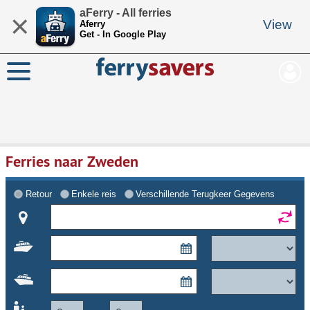
aFerry - All ferries
×
View
Aferry
Get - In Google Play
Ferries naar Zweden
Retour
Enkele reis
Verschillende Terugkeer Gegevens