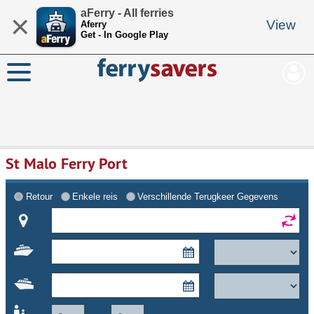
aFerry - All ferries
×
View
Aferry
Get - In Google Play
St Malo Ferry Port
Retour
Enkele reis
Verschillende Terugkeer Gegevens