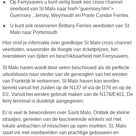
Op Ferrysavers u kunt veilig boek een cross channel
veerboot van St Malo naar href="guernsey.htm">
Guernsey , Jersey, Weymouth en Poole
Condor Ferries
U kunt ook reserveren
Brittany Ferries
veerboten van St
Malo naar
Portsmouth
Hier vind je informatie over goedkope St Malo cross channel
veerboten, waaronder de hoogte van ticketprijzen, het
oversteken van tijden en beschikbaarheid met Ferrysavers.
St Malo haven wordt door velen beschouwd als de perfecte
uitvalsbasis naar verder van de geneugten van het westen
van Frankrijk te verkennen. St Malo haven kan worden
bereikt vanuit het zuiden op de N137 of via de D76 en op de
D2. Vanuit het westen gebruik maken van de N176/E401. De
ferry terminal is duidelijk aangegeven.
Er is veel te bewonderen over Saint Malo. Ontdek de kleine
straatjes, genieten van de fascinerende winkels vol met
lokale ambachten of misschien op open markten. St. Malo
staat vol met voorbeelden van prachtige gebouwen en