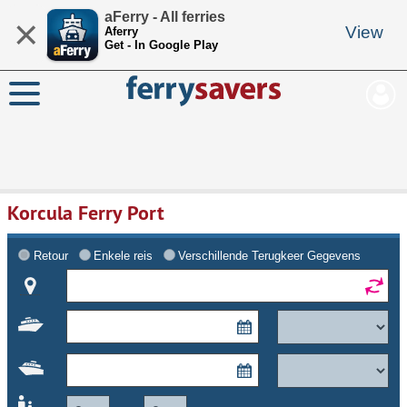
aFerry - All ferries
×
View
Aferry
Get - In Google Play
Korcula Ferry Port
Retour
Enkele reis
Verschillende Terugkeer Gegevens