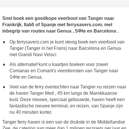
Snel boek een goedkope veerboot van Tanger naar
Frankrijk, Italiδ of Spanje met ferrysavers.com, met
inbegrip van routes naar
Genua
,
SΦte
en
Barcelona
.
Op ferrysavers.com je kunt stevig boek een veerboot van
Tanger (Tanger in het Frans) naar Barcelona en Genua
met
Grandi Navi Veloci
Als alternatief kunt u kaartjes boeken voor zowel
Comanav
en
Comarit's veerdiensten
van Tanger naar
SΦte en Genua.
Veel van de ferry overtochten naar Tangier nu reizen naar
de
haven Tanger Med
, 45 km langs de Marokkaanse
kust. Deze nieuwe, speciaal gebouwde, haven heeft een
fantastische nieuwe terminal, en reizen, van Spanje zijn
nu 40 minuten korter.
Tanger ferry haven is een van de drukste in de Middellandse
Zee, de catering aan meer dan 1 miljoen reizigers per jaar en