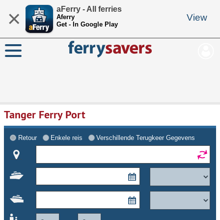
aFerry - All ferries
×
View
Aferry
Get - In Google Play
Tanger Ferry Port
Retour
Enkele reis
Verschillende Terugkeer Gegevens