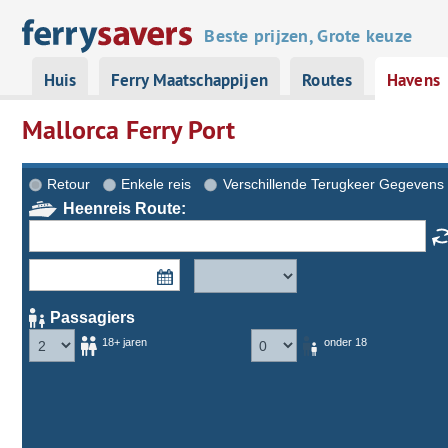
Beste prijzen, Grote keuze
Huis
Ferry Maatschappijen
Routes
Havens
Mallorca Ferry Port
Retour
Enkele reis
Verschillende Terugkeer Gegevens
Heenreis Route:
Passagiers
18+ jaren
onder 18