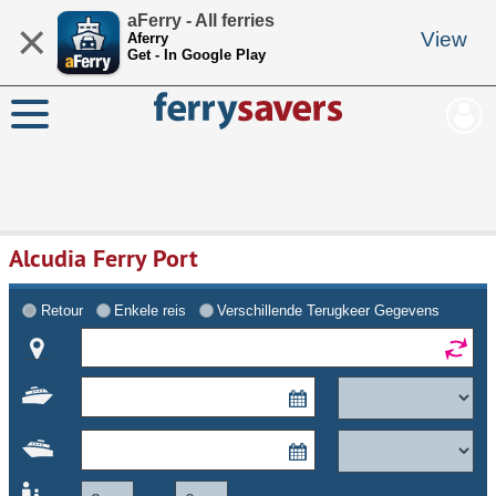
aFerry - All ferries
×
View
Aferry
Get - In Google Play
Alcudia Ferry Port
Retour
Enkele reis
Verschillende Terugkeer Gegevens