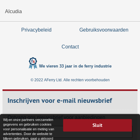
Alcudia
Privacybeleid
Gebruiksvoorwaarden
Contact
We vieren 33 jaar in de ferry industrie
© 2022 AFerry Ltd. Alle rechten voorbehouden
Inschrijven voor e-mail nieuwsbrief
Ontvang ons nieuwsbrief voor aanbiedingen
Wij en onze partners verzamelen
Sluit
gegevens en gebruiken cookies
voor personalisatie en meting van
advertenties. Door de website te
blijven gebruiken, gaat u akkoord