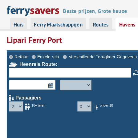
Beste prijzen, Grote keuze
Huis
Ferry Maatschappijen
Routes
Havens
Lipari Ferry Port
Retour
Enkele reis
Verschillende Terugkeer Gegevens
Heenreis Route:
Passagiers
18+ jaren
onder 18