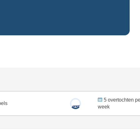
5 overtochten p
pels
week