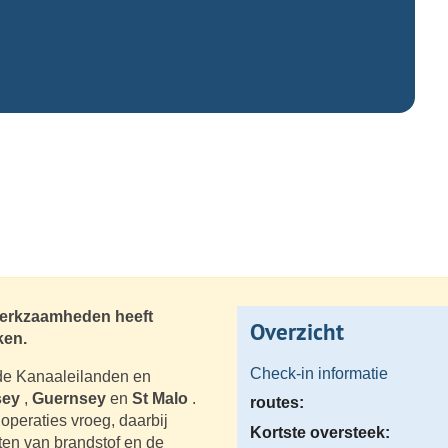
 werkzaamheden heeft
Overzicht
ken.
Check-in informatie
de Kanaaleilanden en
sey
,
Guernsey
en
St Malo
.
routes:
operaties vroeg, daarbij
Kortste oversteek:
ten van brandstof en de