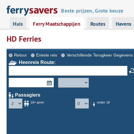
Beste prijzen, Grote keuze
Huis
Ferry Maatschappijen
Routes
Havens
HD Ferries
Retour
Enkele reis
Verschillende Terugkeer Gegevens
Heenreis Route:
Passagiers
18+ jaren
onder 18