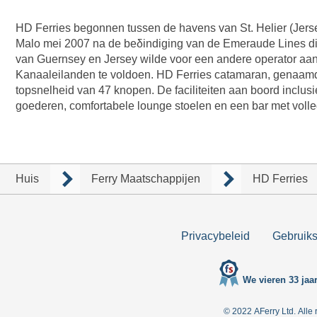
HD Ferries begonnen tussen de havens van St. Helier (Jerse
Malo mei 2007 na de beδindiging van de Emeraude Lines die
van Guernsey en Jersey wilde voor een andere operator aan 
Kanaaleilanden te voldoen. HD Ferries catamaran, genaamd 
topsnelheid van 47 knopen. De faciliteiten aan boord inclus
goederen, comfortabele lounge stoelen en een bar met voll
Huis
Ferry Maatschappijen
HD Ferries
Privacybeleid
Gebruik
We vieren 33 jaar
© 2022 AFerry Ltd. All