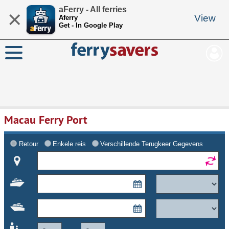
aFerry - All ferries
×
View
Aferry
Get - In Google Play
Macau Ferry Port
Retour
Enkele reis
Verschillende Terugkeer Gegevens