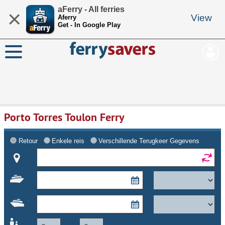
aFerry - All ferries
×
View
Aferry
Get - In Google Play
Porto Torres Toulon Ferry
Retour
Enkele reis
Verschillende Terugkeer Gegevens