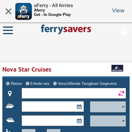
aFerry - All ferries
×
View
Aferry
Get - In Google Play
Nova Star Cruises
Retour
Enkele reis
Verschillende Terugkeer Gegevens