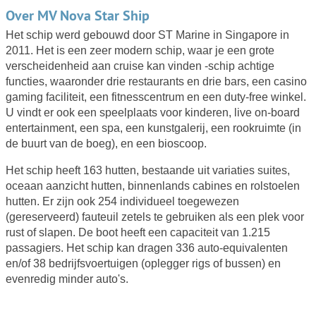
Over MV Nova Star Ship
Het schip werd gebouwd door ST Marine in Singapore in
2011. Het is een zeer modern schip, waar je een grote
verscheidenheid aan cruise kan vinden -schip achtige
functies, waaronder drie restaurants en drie bars, een casino
gaming faciliteit, een fitnesscentrum en een duty-free winkel.
U vindt er ook een speelplaats voor kinderen, live on-board
entertainment, een spa, een kunstgalerij, een rookruimte (in
de buurt van de boeg), en een bioscoop.
Het schip heeft 163 hutten, bestaande uit variaties suites,
oceaan aanzicht hutten, binnenlands cabines en rolstoelen
hutten. Er zijn ook 254 individueel toegewezen
(gereserveerd) fauteuil zetels te gebruiken als een plek voor
rust of slapen. De boot heeft een capaciteit van 1.215
passagiers. Het schip kan dragen 336 auto-equivalenten
en/of 38 bedrijfsvoertuigen (oplegger rigs of bussen) en
evenredig minder auto's.