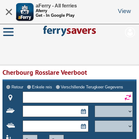
aFerry - All ferries
×
View
Aferry
Get - In Google Play
Cherbourg Rosslare Veerboot
Retour
Enkele reis
Verschillende Terugkeer Gegevens