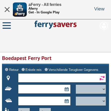
aFerry - All ferries
×
View
Aferry
Get - In Google Play
Boedapest Ferry Port
Retour
Enkele reis
Verschillende Terugkeer Gegevens