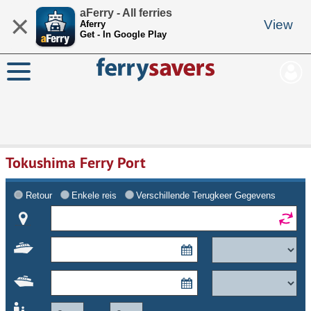
aFerry - All ferries
×
View
Aferry
Get - In Google Play
Tokushima Ferry Port
Retour
Enkele reis
Verschillende Terugkeer Gegevens