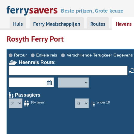
Beste prijzen, Grote keuze
Huis
Ferry Maatschappijen
Routes
Havens
Rosyth Ferry Port
Retour
Enkele reis
Verschillende Terugkeer Gegevens
Heenreis Route:
Passagiers
18+ jaren
onder 18