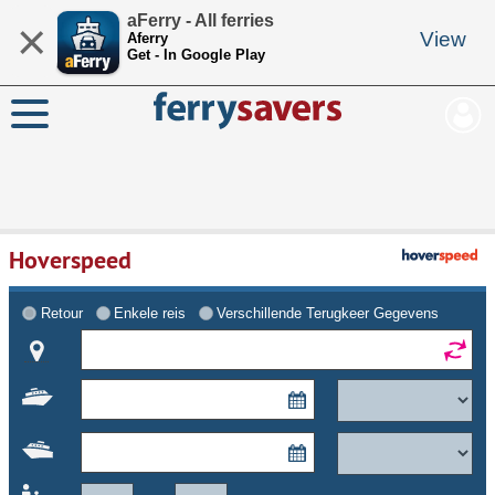
aFerry - All ferries
×
View
Aferry
Get - In Google Play
Hoverspeed
Retour
Enkele reis
Verschillende Terugkeer Gegevens