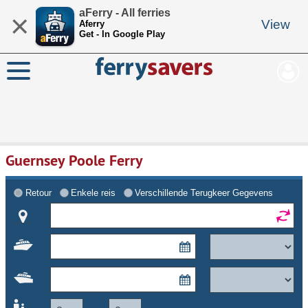
aFerry - All ferries
×
View
Aferry
Get - In Google Play
Guernsey Poole Ferry
Retour
Enkele reis
Verschillende Terugkeer Gegevens