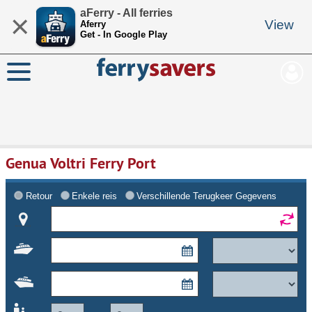
aFerry - All ferries
×
View
Aferry
Get - In Google Play
Genua Voltri Ferry Port
Retour
Enkele reis
Verschillende Terugkeer Gegevens