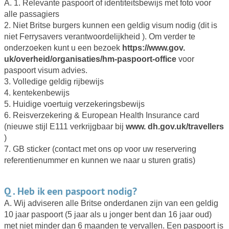
A. 1. Relevante paspoort of identiteitsbewijs met foto voor
alle passagiers
2. Niet Britse burgers kunnen een geldig visum nodig (dit is
niet Ferrysavers verantwoordelijkheid ). Om verder te
onderzoeken kunt u een bezoek
https://www.gov.
uk/overheid/organisaties/hm-paspoort-office
voor
paspoort visum advies.
3. Volledige geldig rijbewijs
4. kentekenbewijs
5. Huidige voertuig verzekeringsbewijs
6. Reisverzekering & European Health Insurance card
(nieuwe stijl E111 verkrijgbaar bij
www. dh.gov.uk/travellers
)
7. GB sticker (contact met ons op voor uw reservering
referentienummer en kunnen we naar u sturen gratis)
Q . Heb ik een paspoort nodig?
A. Wij adviseren alle Britse onderdanen zijn van een geldig
10 jaar paspoort (5 jaar als u jonger bent dan 16 jaar oud)
met niet minder dan 6 maanden te vervallen. Een paspoort is