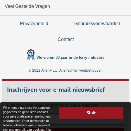
Veel Gestelde Vragen
Privacybeleid
Gebruiksvoorwaarden
Contact
We vieren 33 jaar in de ferry industrie
© 2022 AFerry Ltd. Alle rechten voorbehouden
Inschrijven voor e-mail nieuwsbrief
Ontvang ons nieuwsbrief voor aanbiedingen
Wij en onze partners verzamelen
Sluit
gegevens en gebruiken cookies
voor personalisatie en meting van
advertenties. Door de website te
blijven gebruiken, gaat u akkoord
met ons gebruik van cookies.
hier
.