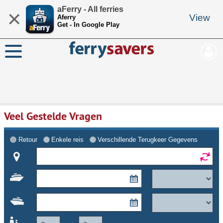
aFerry - All ferries
×
View
Aferry
Get - In Google Play
Veel Gestelde Vragen
Retour
Enkele reis
Verschillende Terugkeer Gegevens