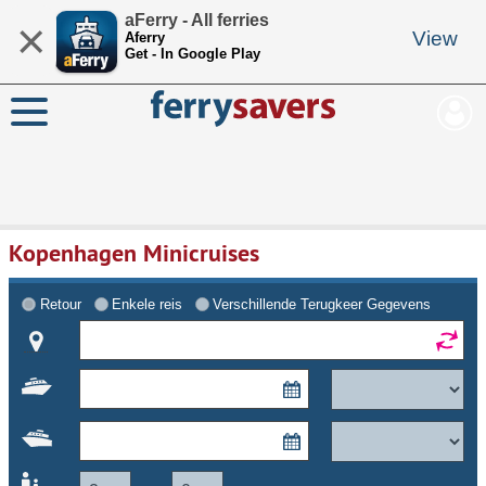
aFerry - All ferries
×
View
Aferry
Get - In Google Play
Kopenhagen Minicruises
Retour
Enkele reis
Verschillende Terugkeer Gegevens